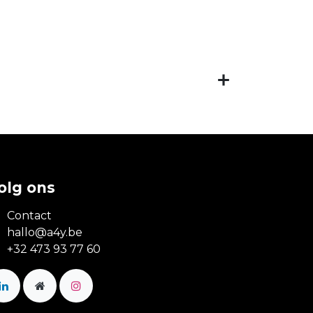
olg ons
Contact
hallo@a4y.be
+32 473 93 77 60