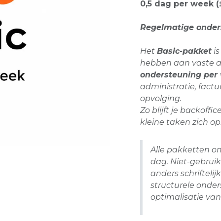
0,5 dag per week 
Regelmatige onders
Het
Basic-pakket
is
hebben aan vaste a
ondersteuning per
administratie, fact
opvolging.
Zo blijft je backoffi
kleine taken zich o
Alle pakketten o
dag. Niet-gebruik
anders schrifteli
structurele onder
optimalisatie van