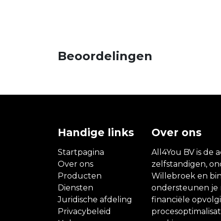
Beoordelingen
Handige links
Over ons
Startpagina
All4You BV is de a
Over ons
zelfstandigen, o
Producten
Willebroek en bin
Diensten
ondersteunen je m
Juridische afdeling
financiële opvolg
Privacybeleid
procesoptimalisati