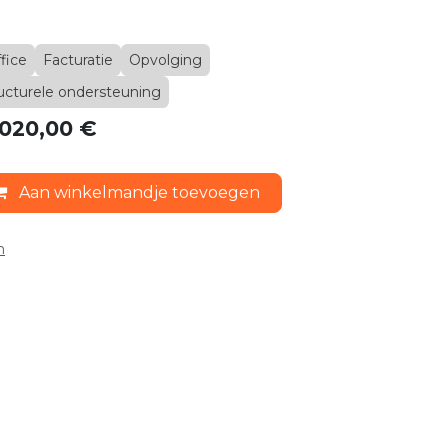
fice
Facturatie
Opvolging
ucturele ondersteuning
.020,00 €
Aan winkelmandje toevoegen
n