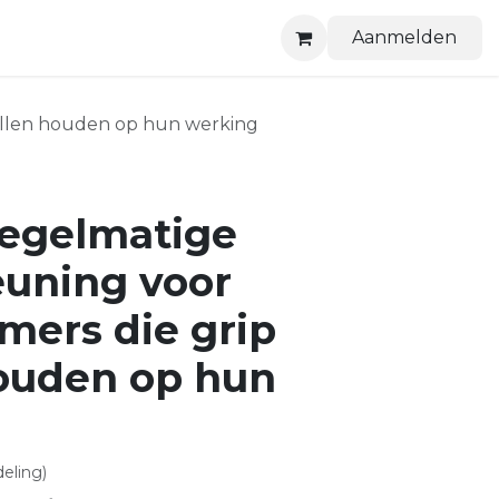
Aanmelden
willen houden op hun werking
Regelmatige
euning voor
mers die grip
houden op hun
eling)