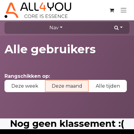
Overslaan naar inhoud
Nav
Alle gebruikers
Rangschikken op:
Deze week
Deze maand
Alle tijden
Nog geen klassement :(