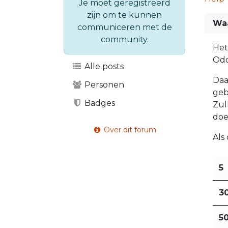
Je moet geregistreerd
zijn om te kunnen
Wa
communiceren met de
community.
Het
Odo
Alle posts
Daa
Personen
geb
Badges
Zul
doe
Over dit forum
Als
5
3
5