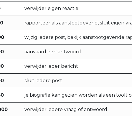
0
verwijder eigen reactie
00
rapporteer als aanstootgevend, sluit eigen v
00
wijzig iedere post, bekijk aanstootgevende r
00
aanvaard een antwoord
00
verwijder ieder bericht
00
sluit iedere post
50
je biografie kan gezien worden als een tooltip
000
verwijder iedere vraag of antwoord