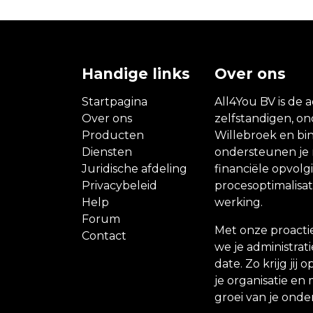
Handige links
Over ons
Startpagina
All4You BV is de a
Over ons
zelfstandigen, o
Producten
Willebroek en bin
Diensten
ondersteunen je m
Juridische afdeling
financiële opvolg
Privacybeleid
procesoptimalisati
Help
werking.
Forum
Met onze proacti
Contact
we je administrati
date. Zo krijg jij
je organisatie en 
groei van je ond