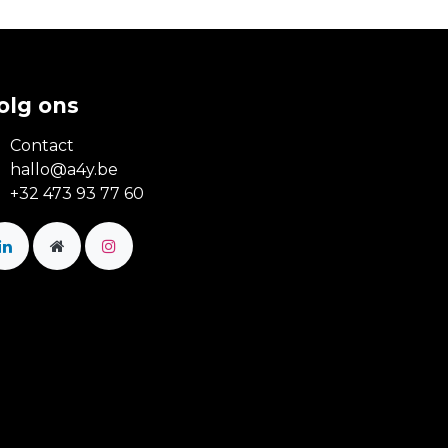
olg ons
Contact
hallo@a4y.be
+32 473 93 77 60