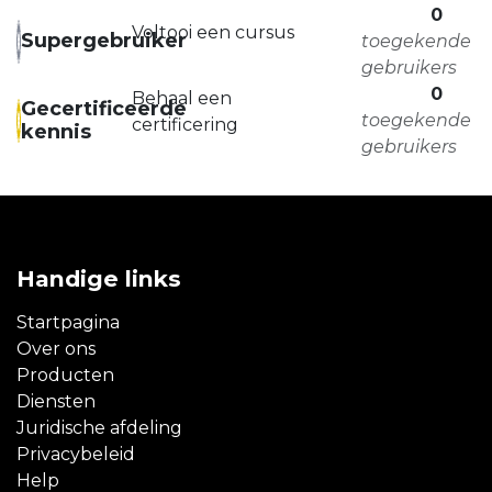
0
Voltooi een cursus
Supergebruiker
toegekende
gebruikers
0
Behaal een
Gecertificeerde
toegekende
certificering
kennis
gebruikers
Handige links
Startpagina
Over ons
Producten
Diensten
Juridische afdeling
Privacybeleid
Help