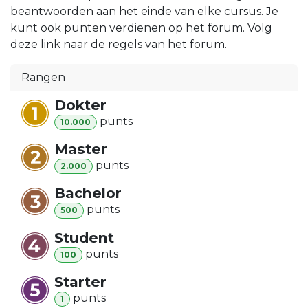
beantwoorden aan het einde van elke cursus. Je
kunt ook punten verdienen op het forum. Volg
deze link naar de regels van het forum.
Rangen
Dokter
punt
s
10.000
Master
punt
s
2.000
Bachelor
punt
s
500
Student
punt
s
100
Starter
punt
s
1