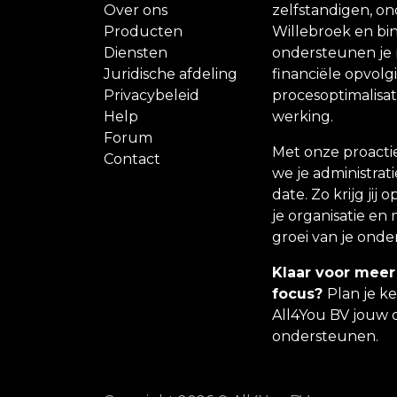
Over ons
zelfstandigen, o
Producten
Willebroek en bin
Diensten
ondersteunen je m
Juridische afdeling
financiële opvolg
Privacybeleid
procesoptimalisati
Help
werking.
Forum
Met onze proacti
Contact
we je administrati
date. Zo krijg jij
je organisatie en 
groei van je ond
Klaar voor meer
focus?
Plan je k
All4You BV jouw 
ondersteunen.