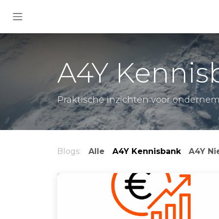
Overslaan naar inhoud
A4Y Kennis
Praktische inzichten voor ondernemers
Blogs:
Alle
A4Y Kennisbank
A4Y Ni