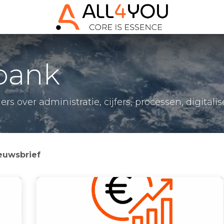
bank
 over administratie, cijfers, processen, digitalis
euwsbrief