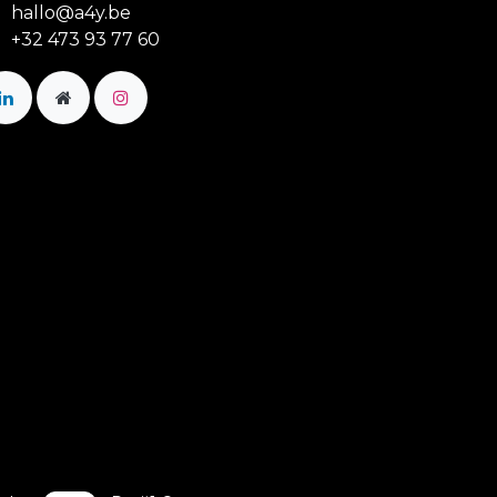
hallo@a4y.be
+32 473 93 77 60