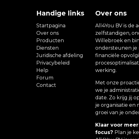
Handige links
Over ons
Startpagina
All4You BV is de a
Over ons
zelfstandigen, o
Producten
Willebroek en bin
Diensten
ondersteunen je m
Juridische afdeling
financiële opvolg
Privacybeleid
procesoptimalisati
Help
werking.
Forum
Met onze proacti
Contact
we je administrati
date. Zo krijg jij
je organisatie en 
groei van je ond
Klaar voor meer
focus?
Plan je k