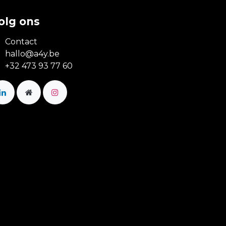
olg ons
Contact
hallo@a4y.be
+32 473 93 77 60