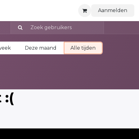
Aanmelden
week
Deze maand
Alle tijden
:(