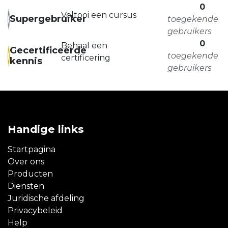
0
Voltooi een cursus
Supergebruiker
toegekende
gebruikers
0
Behaal een
Gecertificeerde
toegekende
certificering
kennis
gebruikers
Handige links
Startpagina
Over ons
Producten
Diensten
Juridische afdeling
Privacybeleid
Help