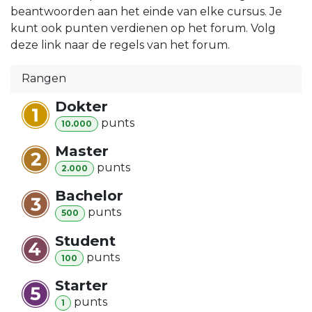
beantwoorden aan het einde van elke cursus. Je
kunt ook punten verdienen op het forum. Volg
deze link naar de regels van het forum.
Rangen
Dokter
punt
s
10.000
Master
punt
s
2.000
Bachelor
punt
s
500
Student
punt
s
100
Starter
punt
s
1